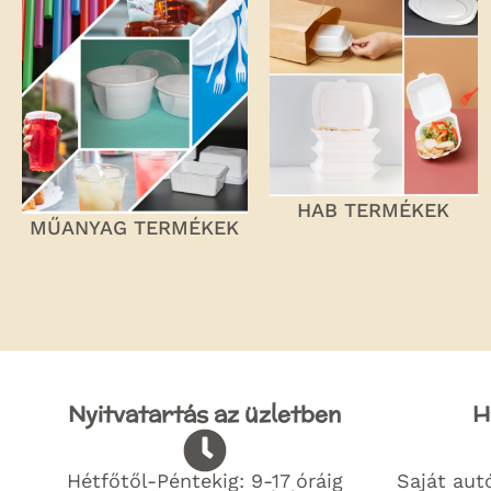
HAB TERMÉKEK
MŰANYAG TERMÉKEK
Nyitvatartás az üzletben
H
Hétfőtől-Péntekig: 9-17 óráig
Saját autó