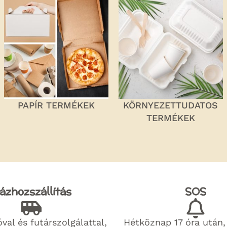
PAPÍR TERMÉKEK
KÖRNYEZETTUDATOS
TERMÉKEK
ázhozszállítás
SOS
val és futárszolgálattal,
Hétköznap 17 óra után,