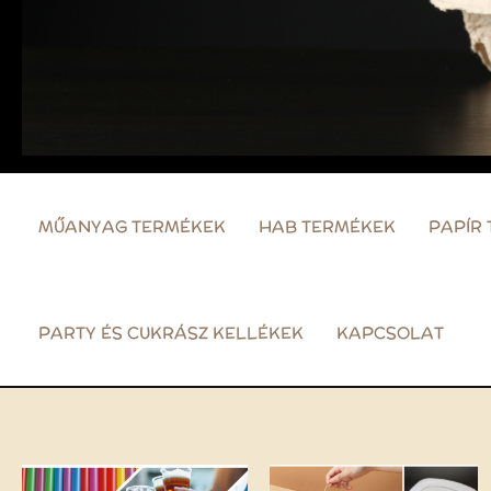
MŰANYAG TERMÉKEK
HAB TERMÉKEK
PAPÍR
PARTY ÉS CUKRÁSZ KELLÉKEK
KAPCSOLAT