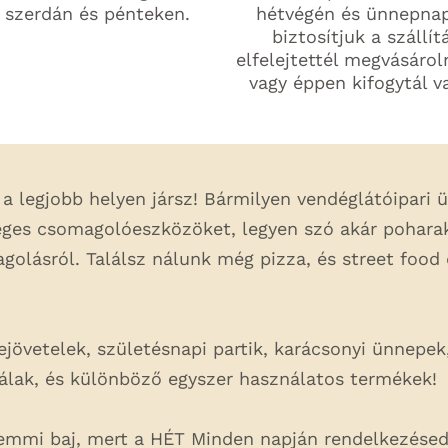
 szerdán és pénteken.
hétvégén és ünnepna
biztosítjuk a szállít
elfelejtettél megvásárol
vagy éppen kifogytál v
a legjobb helyen jársz! Bármilyen vendéglátóipari 
ges csomagolóeszközöket, legyen szó akár poharakr
olásról. Találsz nálunk még pizza, és street food 
övetelek, születésnapi partik, karácsonyi ünnepek, s
tálak, és különböző egyszer használatos termékek!
semmi baj, mert a HÉT Minden napján rendelkezésed