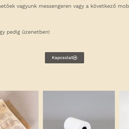
rhetőek vagyunk messengeren vagy a következő mo
agy pedig üzenetben!
Kapcsolat