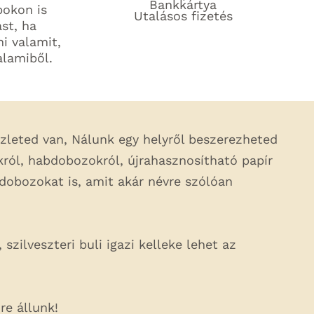
Bankkártya
pokon is
Utalásos fizetés
ást, ha
ni valamit,
alamiből.
üzleted van, Nálunk egy helyről beszerezheted
ól, habdobozokról, újrahasznosítható papír
dobozokat is, amit akár névre szólóan
zilveszteri buli igazi kelleke lehet az
re állunk!