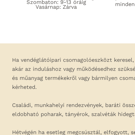
Szombaton: 9-13 óráig
minden
Vasárnap: Zárva
Ha vendéglátóipari csomagolóeszközt keresel, 
akár az induláshoz vagy működésedhez szüksé
és műanyag termékekről vagy bármilyen csomag
kérheted.
Családi, munkahelyi rendezvények, baráti összej
eldobható poharak, tányérok, szalvéták hideg
Hétvégén ha esetleg megcsúsztál, elfogyott, 